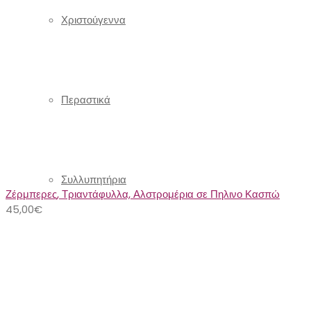
Χριστούγεννα
Περαστικά
Συλλυπητήρια
Ζέρμπερες, Τριαντάφυλλα, Αλστρομέρια σε Πηλινο Κασπώ
45,00
€