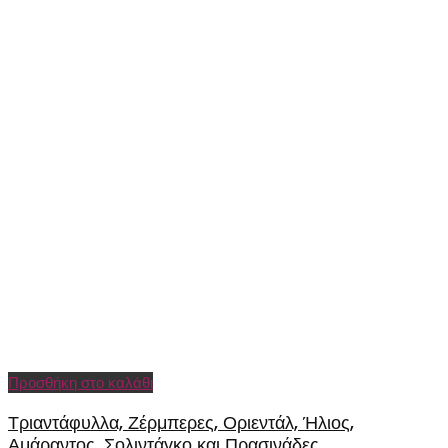
Προσθήκη στο καλάθι
Τριαντάφυλλα, Ζέρμπερες, Οριεντάλ, Ήλιος,
Αμάραντος, Σολιντάγκο και Πρασινάδες