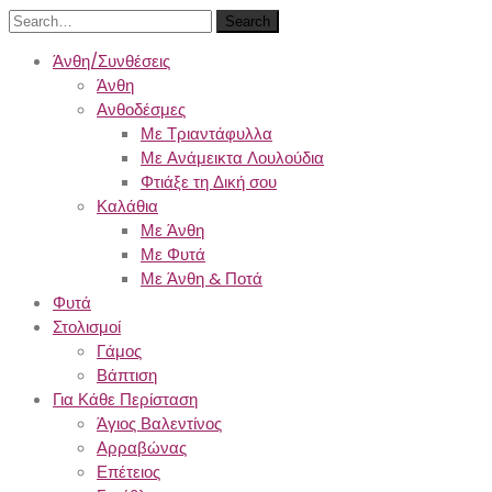
Search
Άνθη/Συνθέσεις
Άνθη
Ανθοδέσμες
Με Τριαντάφυλλα
Με Ανάμεικτα Λουλούδια
Φτιάξε τη Δική σου
Καλάθια
Με Άνθη
Με Φυτά
Με Άνθη & Ποτά
Φυτά
Στολισμοί
Γάμος
Βάπτιση
Για Κάθε Περίσταση
Άγιος Βαλεντίνος
Αρραβώνας
Επέτειος