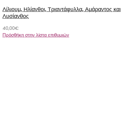
Λίλιουμ, Ηλίανθοι, Τριαντάφυλλα, Αμάραντος και
Λυσίανθος
40,00
€
Πρόσθήκη στην λίστα επιθυμιών