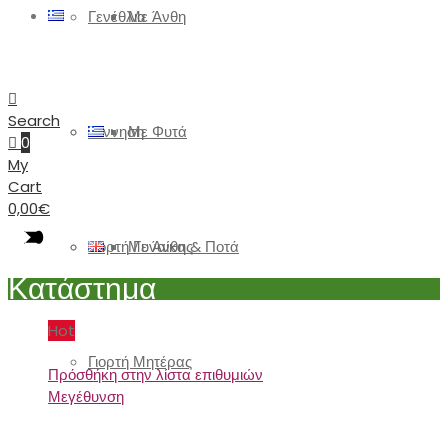
Γενέθλια
Με Άνθη
Search
Γέννηση
Με Φυτά
0
My
Cart
0,00
€
Γιορτή Γυναίκας
Με Άνθη & Ποτά
Κατάστημα
Hot
Γιορτή Μητέρας
Πρόσθήκη στην λίστα επιθυμιών
Μεγέθυνση