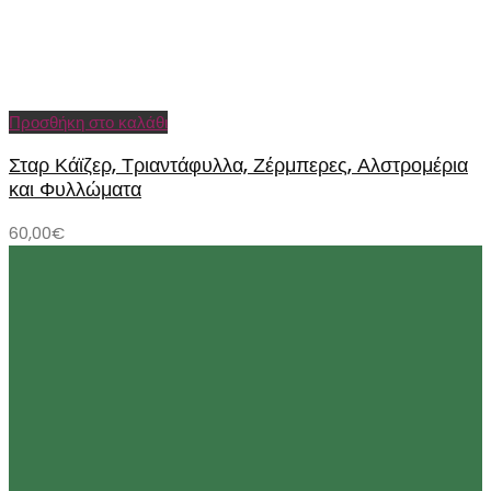
Προσθήκη στο καλάθι
Σταρ Κάϊζερ, Τριαντάφυλλα, Ζέρμπερες, Αλστρομέρια
και Φυλλώματα
60,00
€