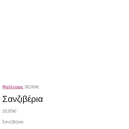
Φαλένοψις
30,00
€
Σανζιβέρια
20,00
€
Σανζιβέρια.