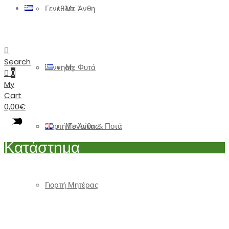
Γενέθλια
Με Άνθη
Search
Γέννηση
Με Φυτά
0
My
Cart
0,00
€
Γιορτή Γυναίκας
Με Άνθη & Ποτά
Κατάστημα
Γιορτή Μητέρας