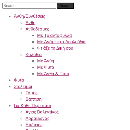
Search
Άνθη/Συνθέσεις
Άνθη
Ανθοδέσμες
Με Τριαντάφυλλα
Με Ανάμεικτα Λουλούδια
Φτιάξε τη Δική σου
Καλάθια
Με Άνθη
Με Φυτά
Με Άνθη & Ποτά
Φυτά
Στολισμοί
Γάμος
Βάπτιση
Για Κάθε Περίσταση
Άγιος Βαλεντίνος
Αρραβώνας
Επέτειος