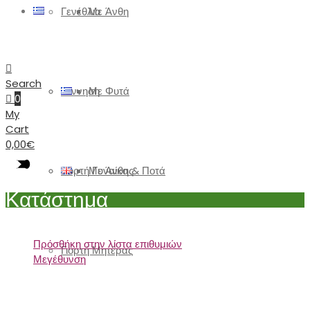
Γενέθλια
Με Άνθη
Search
Γέννηση
Με Φυτά
0
My
Cart
0,00
€
Γιορτή Γυναίκας
Με Άνθη & Ποτά
Κατάστημα
Πρόσθήκη στην λίστα επιθυμιών
Γιορτή Μητέρας
Μεγέθυνση